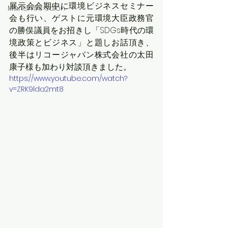
展示会会期中に環境ビジネスセミナー
Manami's Salon
会も行い、ゲストに元環境大臣政務官
の勝俣議員をお招きし「SDGs時代の環
境政策とビジネス」と題しお話頂き、
後半はリコージャパン株式会社の太田
康子様も加わり対談頂きました。
https://www.youtube.com/watch?
v=ZRK9lda2mt8