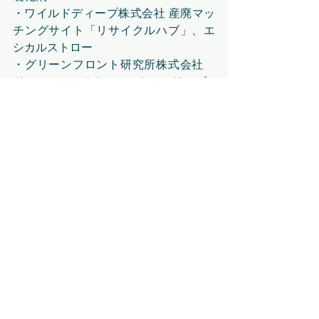
・ワイルドディープ株式会社 産廃マッ
チングサイト「リサイクルハブ」、エ
シカルストロー
・グリーンフロント研究所株式会社　
ドローン、ふるさとフォトメモリーズ
・Green Dot International Ltd.　プラ
スチック製木材
・一般社団法人CSR協会　自動車活性
剤「アトミックパワー」
・一般社団法人日本自然冷媒推進協
会　省エネ空調機レンタル
・株式会社コンシェルジュ　成果報酬
型コンサル「省エネ革命」
展示会