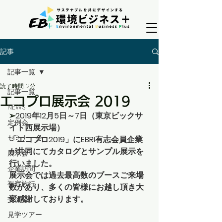
記事
記事一覧
読了時間: 2分
記事一覧
エコプロ展示会 2019
NEWS
➢
2019年12月5日～7日（東京ビックサ
定例会
イト西展示場）
セミナー会
「エコプロ2019」にEBRI有志会員企業
が共同にてカタログとサンプル展示を
展示会
行いました。
企業訪問
展示会では過去最高数のブースご来場
視察旅行
数があり、多くの皆様にお越し頂き大
変感謝しております。
交流会
見学ツアー