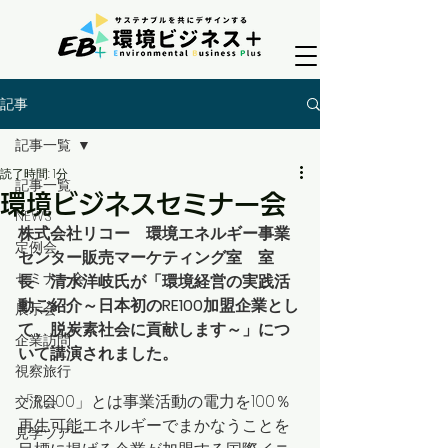
記事
記事一覧
読了時間: 1分
記事一覧
環境ビジネスセミナー会
NEWS
株式会社リコー　環境エネルギー事業
定例会
センター販売マーケティング室　室
セミナー会
長　清水洋岐氏が「環境経営の実践活
動ご紹介～日本初のRE100加盟企業とし
展示会
て、脱炭素社会に貢献します～」につ
企業訪問
いて講演されました。
視察旅行
「RE100」とは事業活動の電力を100％
交流会
再生可能エネルギーでまかなうことを
見学ツアー