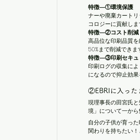
特徴―①環境保護
ナーや廃棄カートリ
コロジーに貢献しま
特徴―②コスト削減
高品位な印刷品質を
50%まで削減できま
特徴―③印刷セキュ
印刷ログの収集によ
になるので抑止効果
②EBRIに入っ
現理事長の田宮氏と
境」について一から
自分の子供が育った
関わりを持ちたい！