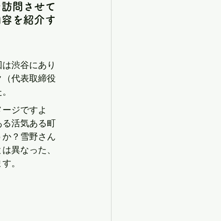
を訪問させて
内容を紹介す
回は渋谷にあり
（代表取締役 
た。
メージですよ
ある活気ある町
うか？雪野さん
とは異なった、
ます。