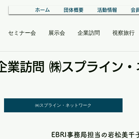
ホーム
団体概要
活動情報
会
セミナー会
展示会
企業訪問
視察旅行
alon
 企業訪問 ㈱スプライン
㈱スプライン・ネットワーク
EBRI事務局担当の岩松美千