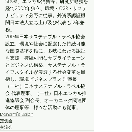
SDGs、エシカル消費等。研究所勤務を
経て2003年独立、環境・CSR・サステ
ナビリティ分野に従事。外資系認証機
関日本法人立ち上げ及び代表も12年兼
務。
2017年日本サステナブル・ラベル協会
設立、環境や社会に配慮した持続可能
な国際基準を軸に、多岐にわたる認証
を支援。持続可能なサプライチェーン
とビジネスの構築、サステナブル・ラ
イフスタイルが浸透する社会変革を目
指し、環境ビジネスプラス 理事長、
（一社）日本サステナブル・ラベル協
会 代表理事、（一社）日本エシカル推
進協議会 副会長、オーガニック関連団
体の理事等、様々な活動にも従事。
Manami's Salon
定例会
交流会