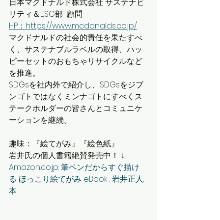
日本マクドナルド株式会社 サステナビ
リティ＆ESG部  顧問
HP：https://www.mcdonalds.co.jp/
マクドナルドの社会的責任を果たすべ
く、サステナブルラベルの取得、ハッ
ピーセットのおもちゃリサイクルなど
を推進。
SDGsを社内外で紹介し、SDGsをジブ
ンゴトではなくミンナゴトにすべくス
テークホルダーの皆さんとコミュニケ
ーションを継続。
趣味：『絵てがみ』『絵色紙』
岩井氏の個人書籍絶賛発売中！ ↓
Amazon.co.jp: 筆ペンだからすぐ描け
る ほっこり絵てがみ eBook : 岩井正人: 
本