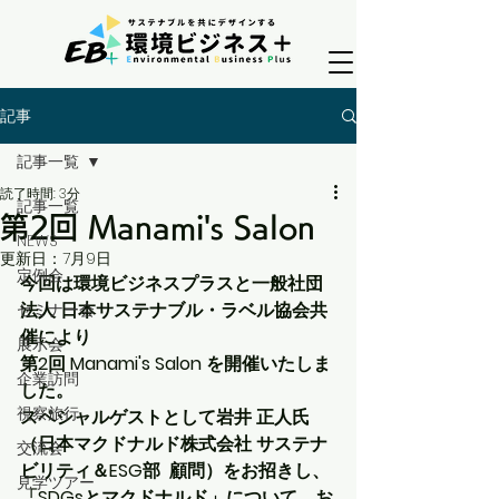
記事
記事一覧
読了時間: 3分
記事一覧
第2回 Manami's Salon
NEWS
更新日：
7月9日
定例会
今回は環境ビジネスプラスと一般社団
法人 日本サステナブル・ラベル協会共
セミナー会
催により
展示会
第2回 Manami's Salon を開催いたしま
企業訪問
した。
視察旅行
スペシャルゲストとして岩井 正人氏
（日本マクドナルド株式会社 サステナ
交流会
ビリティ＆ESG部  顧問）をお招きし、
見学ツアー
「SDGsとマクドナルド」について、お