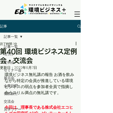
記事
記事一覧
読了時間: 1分
記事一覧
第40回 環境ビジネス定例
NEWS
会・交流会
定例会
更新日：
2022年6月7日
セミナー会
環境ビジネス無礼講の報告 お酒を飲み
展示会
ながら特定の会員が推進している環境
企業訪問
ビジネスの弱点を参加者全員で指摘し
合うスリル満点の無礼講です。
視察旅行
交流会
今回は、理事長である株式会社エコヒ
見学ツアー