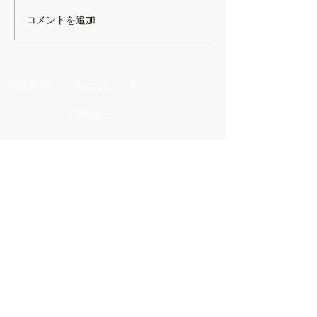
コメントを追加…
第3回 Manami's Salon
What's NEW
ド交流会～
団体概要
・私たちについて
・活動紹介
・理事長挨拶
・メンバー紹介
活動情報
・イベント情報
・活動報告
会員紹介
・特別会員