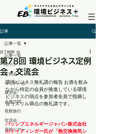
記事
記事一覧
読了時間: 1分
記事一覧
第78回 環境ビジネス定例
NEWS
会・交流会
定例会
環境ビジネス無礼講の報告 お酒を飲み
セミナー会
ながら特定の会員が推進している環境
展示会
ビジネスの弱点を参加者全員で指摘し
企業訪問
合うスリル満点の無礼講です。
視察旅行
交流会
パッシブエネルギージャパン株式会社
見学ツアー
のドイティンガー氏が「熱交換換気シ