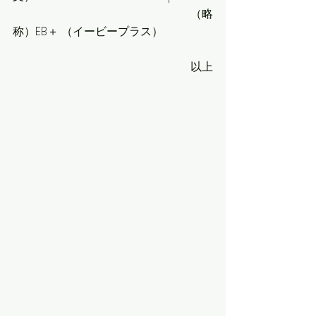
                                                             （略
称）EB＋ （イービープラス）     
　　　　　　　　　以上