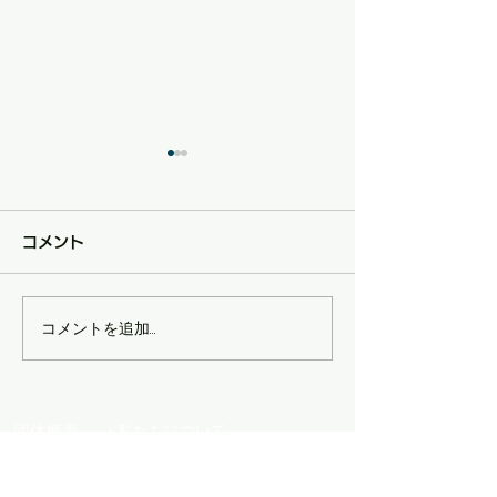
コメント
第23回 年次総会
コメントを追加…
EB+事務局年末
のお知らせ
団体概要
・私たちについて
・活動紹介