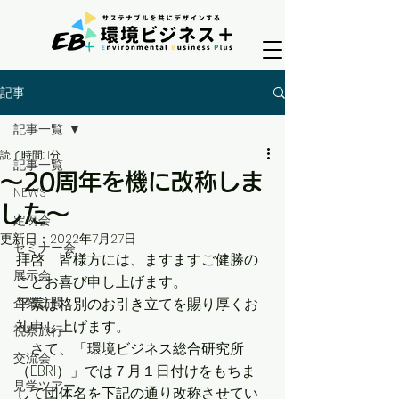
記事
記事一覧
読了時間: 1分
記事一覧
～20周年を機に改称しま
NEWS
した～
定例会
更新日：
2022年7月27日
セミナー会
拝啓　皆様方には、ますますご健勝の
展示会
ことお喜び申し上げます。
企業訪問
平素は格別のお引き立てを賜り厚くお
礼申し上げます。
視察旅行
　さて、「環境ビジネス総合研究所
交流会
（EBRI）」では７月１日付けをもちま
見学ツアー
して団体名を下記の通り改称させてい