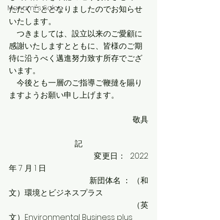
Manami's Salon
ただくこととなりましたのでお知らせ
いたします。
　つきましては、設立以来のご愛顧に
感謝いたしますとともに、皆様のご期
待に沿うべく邁進努力致す所存でござ
います。
　今後とも一層のご指導ご鞭撻を賜り
ますようお願い申し上げます。 
敬具
記
                                         変更日：  2022 
年 7 月 1 日
                                         新団体名 ： （和
文）環境とビジネスプラス
                                                             （英
文）Environmental Business plus 