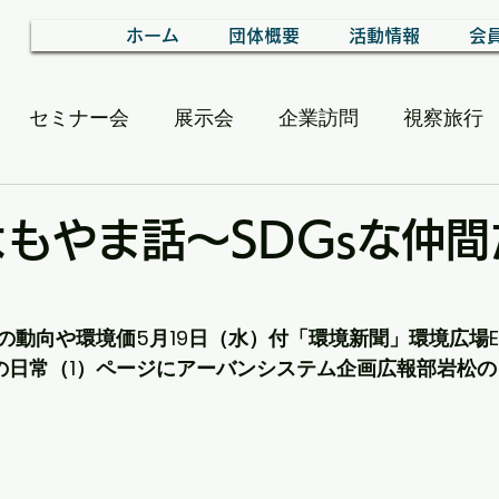
ホーム
団体概要
活動情報
会
セミナー会
展示会
企業訪問
視察旅行
alon
Iよもやま話～SDGsな仲
動向や環境価5月19日（水）付「環境新聞」環境広場EB
ちの日常（1）ページにアーバンシステム企画広報部岩松