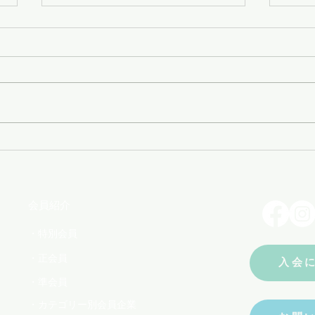
第23回 年次総会
EB
知ら
会員紹介
・特別会員
・正会員
入会
・準会員
・カテゴリー別会員企業