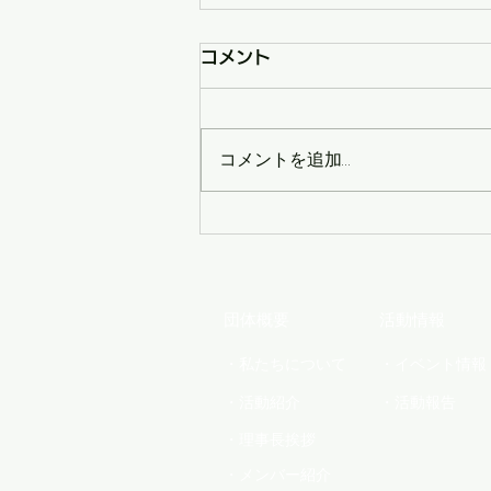
コメント
コメントを追加…
What's NEW?～トレンド交
流会～
団体概要
活動情報
・私たちについて
・イベント情報
・活動紹介
・活動報告
・理事長挨拶
・メンバー紹介