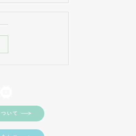
+事務局年末年始休業のお
せ
について