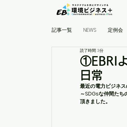
記事一覧
NEWS
定例会
読了時間: 3分
見学ツアー
Manami's S
①EBR
日常
最近の電力ビジネスの
～SDGsな仲間た
頂きました。