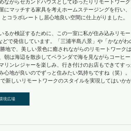
めながらセカンドハウスとしてゆったりリモートワーク
屋にマッチする家具を考えホームステージングを行い、
ON」とコラボレートし居心地良い空間に仕上がりました。
いるか検証するために、この一室に私が住み込みリモー
Sなどで発信しています。「三浦半島八景」や「かながわ
景勝地で、美しい景色に癒されながらのリモートワーク
、朝は海辺を散歩してベランダで海を見ながらコーヒー
マリンレジャーを楽しみ、行き付けのお店もできてすっ
み心地が良いのでずっと住みたい気持ちですね（笑）。
vers」で新しいリモートワークのスタイルを実現してはい
環境広場