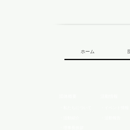
ホーム
団体概要
活動情報
・私たちについて
・イベント情報
・活動紹介
・活動報告
・理事長挨拶