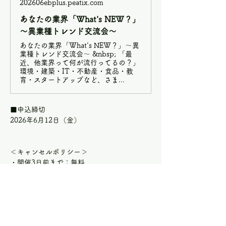
202606ebplus.peatix.com
あなたの業界「What's NEW？」
～異業種トレンド交流会～
あなたの業界「What's NEW？」～異
業種トレンド交流会～ &nbsp; 「最
近、他業界って何が流行ってるの？」
環境・建築・IT・不動産・食品・教
育・スタートアップなど、さま...
■申込締切
2026年6月12日（金）
＜キャンセルポリシー＞
・開催3日前まで：無料
・開催2日前以降のキャンセル：参加費
100％
※キャンセルの際は、お早めにご連絡をお願
いいたします。