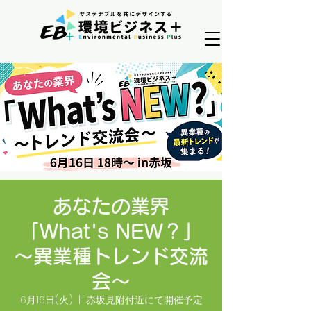
あなたの業界
「What's NEW？」
～異業種トレンド交流
会～
6月16日(火)
  |  
赤坂見附付近にて開催予定