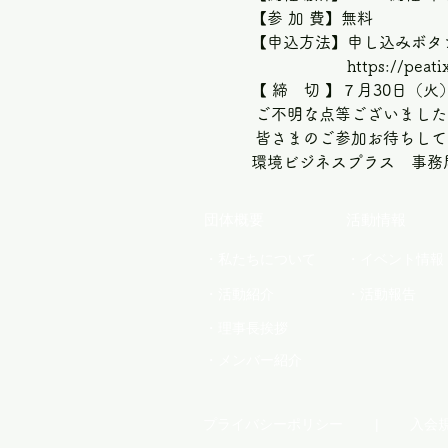
【参 加 費】無料  
【申込方法】申し込みボタン
　　　　　　https://peatix.
【 締　切 】７月30日（火
 ご不明な点等ございまし
 皆さまのご参加お待ちしてお
環境ビジネスプラス　事務
団体概要
活動情報
・私たちについて
・イベント情報
・活動紹介
・活動報告
・理事長挨拶
・メンバー紹介
プライバシーポリシー
|
入会