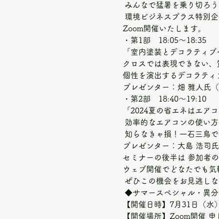
 みんなで猛暑を乗り切ろう
 環境ビジネスプラス特別
Zoom開催いたします。  
・第1部　18:05～18:35 
「室内塗装とデコラティブ
クロスでは表現できない、
個性を演出するデコラティブ
プレゼンター：畑 雅人氏（
・第2部　18:40～19:10 
「2024夏の省エネはエア
 効率的なエアコンの使い方
 知らなきゃ損！一石三鳥で
プレゼンター：大島 浩司
セミナーの後半は 参加者の
ウェブ開催でどなたでも気
 ぜひこの機会をお見逃しな
 ◆サマースペシャル・異分
【開催日時】7月31日（水） 18
【開催場所】Zoom開催 