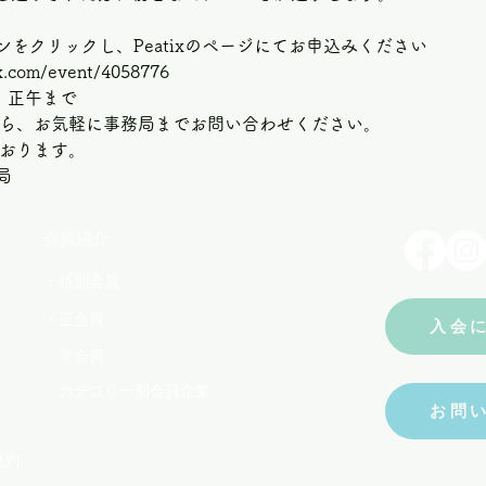
をクリックし、Peatixのページにてお申込みください
com/event/4058776  
）正午まで  
たら、お気軽に事務局までお問い合わせください。 
ります。   
局
会員紹介
・特別会員
・正会員
入会
・準会員
・カテゴリー別会員企業
お問
規約