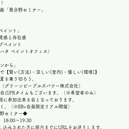
！
企画「異分野セミナー」
ペイント」 
質感と存在感 
ペイント  
ハタ ペイントオフィス）  
コンから」
で【賢い(方法)・涼しい(室内)・優しい(環境)】
夏を乗り切ろう。 
氏（グリーンピープルズパワー株式会社） 
自己PRタイムもございます。（※希望者のみ） 
軽に参加出来る会となっております。
く。（※EB+会員限定リアル開催）  
野セミナー◆  
:00～19:30  
申し込みされた方に前日までにURLをお送りします。  