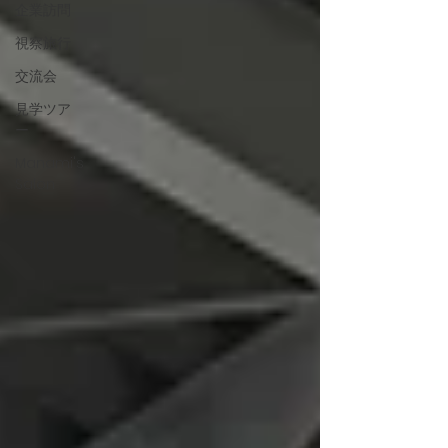
企業訪問
視察旅行
交流会
見学ツア
ー
Manami's
Salon