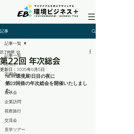
記事
記事一覧
読了時間: 1分
記事一覧
第22回 年次総会
NEWS
更新日：
2025年6月5日
定例会
NEW環境展1日目の夜に
第22回目の年次総会を開催いたしまし
セミナー会
た。
展示会
企業訪問
視察旅行
交流会
見学ツアー